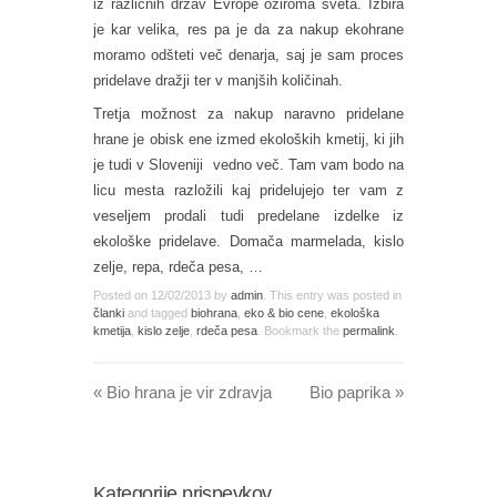
iz različnih držav Evrope oziroma sveta. Izbira
je kar velika, res pa je da za nakup ekohrane
moramo odšteti več denarja, saj je sam proces
pridelave dražji ter v manjših količinah.
Tretja možnost za nakup naravno pridelane
hrane je obisk ene izmed ekoloških kmetij, ki jih
je tudi v Sloveniji vedno več. Tam vam bodo na
licu mesta razložili kaj pridelujejo ter vam z
veseljem prodali tudi predelane izdelke iz
ekološke pridelave. Domača marmelada, kislo
zelje, repa, rdeča pesa, …
Posted on
12/02/2013
by
admin
. This entry was posted in
članki
and tagged
biohrana
,
eko & bio cene
,
ekološka
kmetija
,
kislo zelje
,
rdeča pesa
. Bookmark the
permalink
.
«
Bio hrana je vir zdravja
Bio paprika
»
Kategorije prispevkov