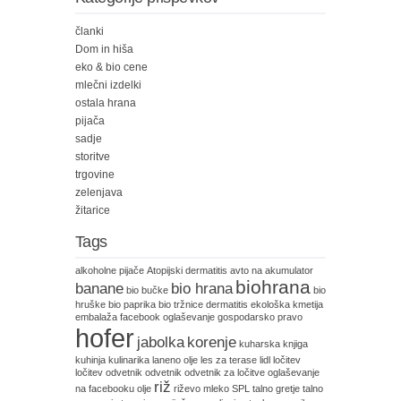
članki
Dom in hiša
eko & bio cene
mlečni izdelki
ostala hrana
pijača
sadje
storitve
trgovine
zelenjava
žitarice
Tags
alkoholne pijače
Atopijski dermatitis
avto na akumulator
biohrana
banane
bio hrana
bio bučke
bio
hruške
bio paprika
bio tržnice
dermatitis
ekološka kmetija
embalaža
facebook oglaševanje
gospodarsko pravo
hofer
jabolka
korenje
kuharska knjiga
kuhinja
kulinarika
laneno olje
les za terase
lidl
ločitev
ločitev odvetnik
odvetnik
odvetnik za ločitve
oglaševanje
riž
na facebooku
olje
riževo mleko
SPL
talno gretje
talno