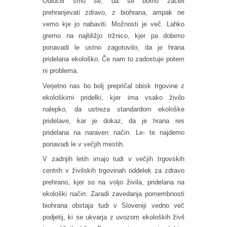
Odločili smo se, da se bomo začeli
prehranjevati zdravo, z biohrana, ampak ne
vemo kje jo nabaviti. Možnosti je več. Lahko
gremo na najbližjo tržnico, kjer pa dobimo
ponavadi le ustno zagotovilo, da je hrana
pridelana ekološko. Če nam to zadostuje potem
ni problema.
Verjetno nas bo bolj prepričal obisk trgovine z
ekološkimi pridelki, kjer ima vsako živilo
nalepko, da ustreza standardom ekološke
pridelave, kar je dokaz, da je hrana res
pridelana na naraven način. Le- te najdemo
ponavadi le v večjih mestih.
V zadnjih letih imajo tudi v večjih trgovskih
centrih v živilskih trgovinah oddelek za zdravo
prehrano, kjer so na voljo živila, pridelana na
ekološki način. Zaradi zavedanja pomembnosti
biohrana obstaja tudi v Sloveniji vedno več
podjetij, ki se ukvarja z uvozom ekoloških živil